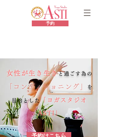
予約
女性が生き生き
と過ごす為の
「コンディショニング」
を
「ヨガスタジオ
目的とした
ASTI」
予約はこちら