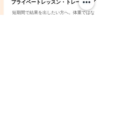
プライベートレッスン・トレーニング
短期間で結果を出したい方へ。体重ではな
く、筋量を増やして体のラインを整えます。
腰痛の緩和や、ご家族・お子様とセミプライ
ベートのご相談も受け付けます。
続きを読む