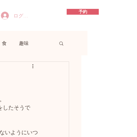
予約
ログイン
食
趣味
。
をしたそうで
ないようにいつ