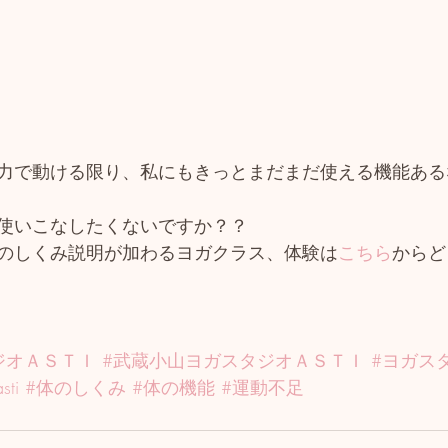
力で動ける限り、私にもきっとまだまだ使える機能ある
使いこなしたくないですか？？
のしくみ説明が加わるヨガクラス、体験は
こちら
からど
ジオＡＳＴＩ
#武蔵小山ヨガスタジオＡＳＴＩ
#ヨガス
sti
#体のしくみ
#体の機能
#運動不足