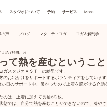
ス
スタジオについて
予約
サービス
More
様の声
ブログ
マタニティヨガ
ヨガ＆解剖学
7日
読了時間: 1分
って熱を産むということ
ヨガスタジオＡＳＴＩの絵里です。
方のお出かけをサポートするボランティアをしています
近い日のサポート中、暑かったので上着を脱がせる介助
たのは、上着に加えて長袖が2枚。
状態では、自分で熱を産むことができないので、冷やさ