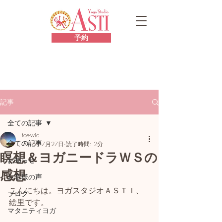
予約
記事
全ての記事
tce-wic
全ての記事
2016年7月27日
読了時間: 2分
瞑想＆ヨガニードラＷＳの
お知らせ
感想
お客様の声
こんにちは。ヨガスタジオＡＳＴＩ、
ブログ
絵里です。
マタニティヨガ