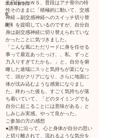
先日行ったＷＳ、普段はアナ骨®の特
ヨガ＆解剖学
性そのままに「積極的に動いて、交感
食
神経→副交感神経へのスイッチ切り替
趣味
え」を提唱しているのですが、自分自
身は副交感神経に切り替えられていな
かったことに気づきました。
「こんな風にただリードに身を任せる
事って最近あったっけ、、私、ずっと
力入りすぎてたかも。」と、自分を俯
瞰した途端にスッと気持ちが楽になっ
て、頭がクリアになり、さらに地面に
体が沈み込むような感覚になりまし
た。終わった後も、すごく気持ちが落
ち着いていて、「どのタイミングでも
自分に起こることには意味がある」と
しみじみ実感。やって良かった。
ご参加の方の感想
●誘導に沿って、心と身体が自分の思い
と切り離されて、流れるような気分を