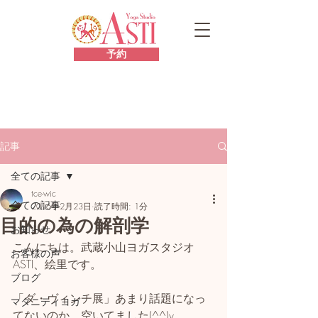
予約
記事
全ての記事
tce-wic
全ての記事
2016年2月23日
読了時間: 1分
目的の為の解剖学
お知らせ
こんにちは。武蔵小山ヨガスタジオ
お客様の声
ASTI、絵里です。
ブログ
「ダ・ヴィンチ展」あまり話題になっ
マタニティヨガ
てないのか、空いてました(^^)v