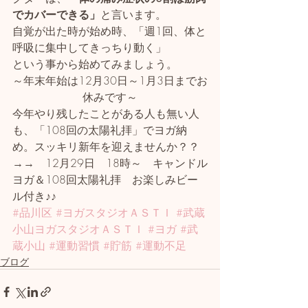
でカバーできる」
と言います。
自覚が出た時が始め時、「週1回、体と
呼吸に集中してきっちり動く」
という事から始めてみましょう。
～年末年始は12月30日～1月3日までお
休みです～
今年やり残したことがある人も無い人
も、「108回の太陽礼拝」でヨガ納
め。スッキリ新年を迎えませんか？？
→→　12月29日　18時～　キャンドル
ヨガ＆108回太陽礼拝　お楽しみビー
ル付き♪♪
#品川区
#ヨガスタジオＡＳＴＩ
#武蔵
小山ヨガスタジオＡＳＴＩ
#ヨガ
#武
蔵小山
#運動習慣
#貯筋
#運動不足
ブログ