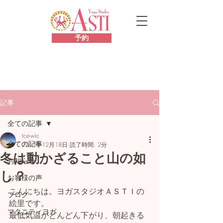
予約
記事
全ての記事
tce-wic
全ての記事
2017年12月18日
読了時間: 2分
冬は動かざること山の如
お知らせ
し？
お客様の声
こんにちは。ヨガスタジオＡＳＴＩの
ブログ
絵里です。
マタニティヨガ
最低気温がどんどん下がり、朝起きる