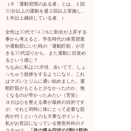
（※「運動習慣のある者」とは、１回
30分以上の運動を週２回以上実施し、
１年以上継続している者。）
女性は30代で14.3％に割合が上昇する
事から考えると、学生時代の体育授業
や運動部にいた時の「運動貯筋」が尽
きる30代辺りから、また運動に目覚め
るという感じ？
ちなみに私は26才頃、歩いてて、しょ
っちゅう捻挫をするようになり、これ
はマズいとジムに通い始めました。運
動貯筋がもともと少なかったのか、無
くなるのが早かったみたい（苦笑）
ヨガは心を整える事が最終の目的です
が、それと同時に体にとって必要な筋
肉が付くというのも大事なポイント。
私がお世話になっている整形外科のド
クターは、
「体の痛み症状の8割は筋肉