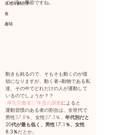
のが辛い季節ですね。
ヨガ＆解剖学
食
趣味
動きも鈍るので、そもそも動くのが億
劫になりますが、動く者=動物である私
達、その中でどれだけの人が運動して
いるのでしょうか？？
厚生労働省27年度の調査
によると
運動習慣のある者の割合は、全世代で
男性37.8％、女性27.3％、
年代別だと
20代が最も低く、男性17.1％、女性
8.3％
だとか。