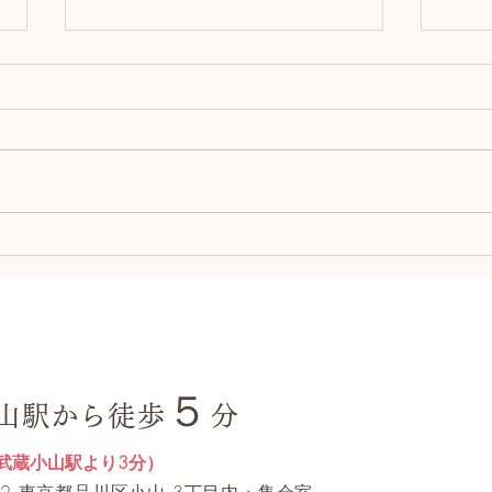
スケジュールについて
3月
4月よりレッスン時間に変更があ
使用
ります。木曜午前クラスは、開始
年3
時間が9:30～10:40に、土曜午前
お休
クラスは奇数週の開催になりま
るチ
す。土曜クラスに関しては、
しま
19:00クラスを別に設けていま
す。 水曜夜と同じく、前日まで
のご予約で開催いたします。参加
ご希望の方は、前もってご予約く
ださい。
５
山駅から徒歩
分
武蔵小山駅より3分）