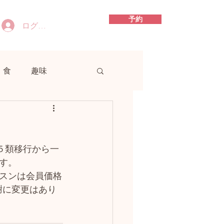
予約
ログイン
食
趣味
５類移行から一
す。
スンは会員価格
謝に変更はあり