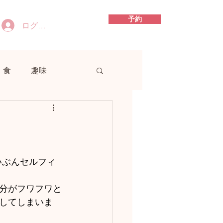
予約
ログイン
食
趣味
分がフワフワと
してしまいま