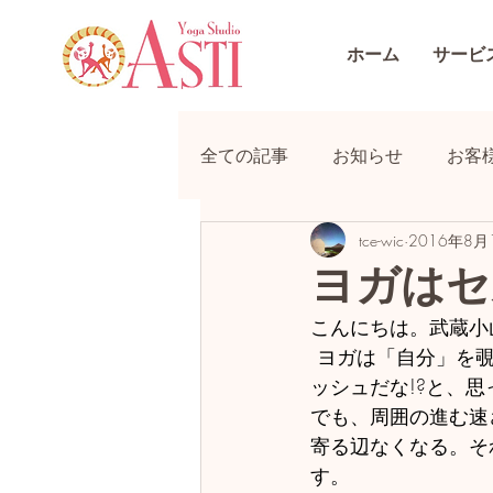
ホーム
サービ
全ての記事
お知らせ
お客
tce-wic
2016年8月
ヨガはセ
こんにちは。武蔵小
 ヨガは「自分」を覗き込む「内観」が多いけど、「自分、自分」って、ずいぶんセルフィ
ッシュだな!?と、
でも、周囲の進む速
寄る辺なくなる。そ
す。