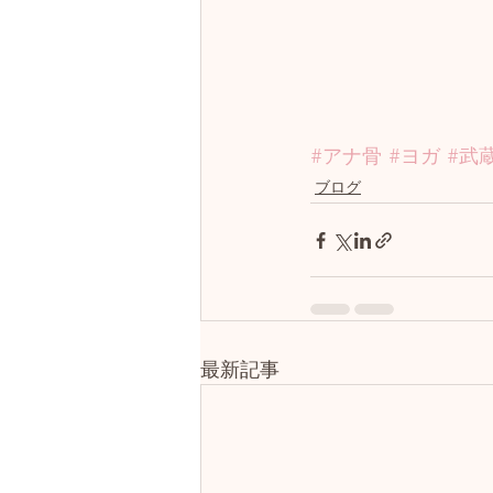
#アナ骨
#ヨガ
#武
ブログ
最新記事