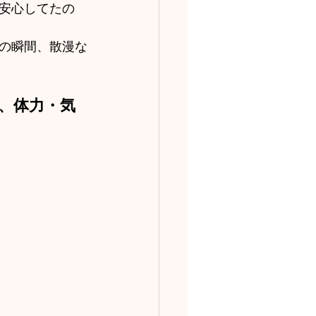
安心してたの
の瞬間、散漫な
、体力・気