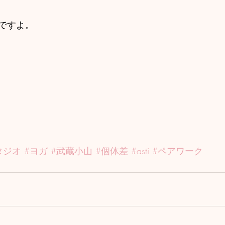
ですよ。
タジオ
#ヨガ
#武蔵小山
#個体差
#asti
#ペアワーク