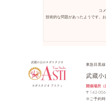
コ
前屈が苦手な方へ
技術的な問題があったようです。
​武蔵小山のヨガスタジオ
​東急目黒線
武蔵小
開催場所（
ヨガスタジオ アスティ
​〒142-
※ご予約時