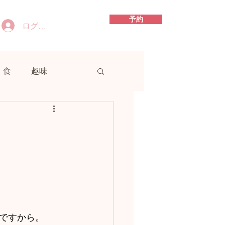
予約
ログイン
食
趣味
ですから。