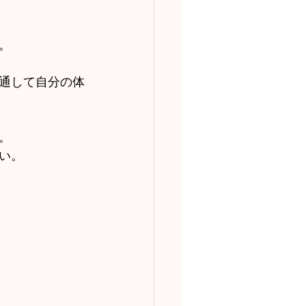
。
通して自分の体
。
い。