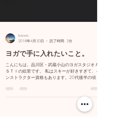
tce-wic
2018年4月30日
読了時間: 2分
ヨガで手に入れたいこと。
こんにちは。品川区・武蔵小山のヨガスタジオＡ
ＳＴＩの絵里です。 私はスキーが好きすぎて、イ
ンストラクター資格もあります。20代後半の頃
は、スキー板を定宿に預けておいて、フライトか
ら家に帰らずにそのままスキーに行った事もある
し、雪が無くて暇な夏は、来シーズンの為にジム
で下半身...