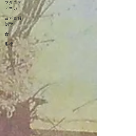
マタニテ
ィヨガ
ヨガ＆解
剖学
食
趣味